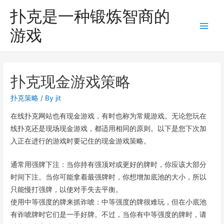
扑克是一种锻炼智商的
游戏
Main
Men
扑克现金游戏策略
扑克策略
/ By
jit
在线扑克网站也有现金游戏，有时也称为常规游戏。无论您玩在
线扑克还是现场现金游戏，都适用相同的原则。以下是您下次加
入正在进行的游戏时要记住的现金游戏策略。
通常用强牌下注：当你持有强顶对或更好的牌时，你应该大部分
时间下注。当你可能拿着最强牌时，你想增加底池的大小，所以
只能慢打强牌，以使对手失去平衡。
使用中等强度的牌来抓诈唬：中等强度的牌很难玩，但在小底池
有诈唬牌时它们是一手好牌。不过，当你有中等强度的牌时，请